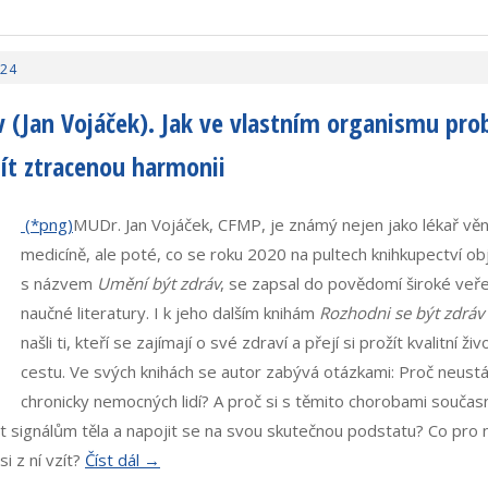
024
 (Jan Vojáček). Jak ve vlastním organismu pro
ít ztracenou harmonii
MUDr. Jan Vojáček, CFMP, je známý nejen jako lékař věnu
medicíně, ale poté, co se roku 2020 na pultech knihkupectví obj
s názvem
Umění být zdráv
, se zapsal do povědomí široké veře
naučné literatury. I k jeho dalším knihám
Rozhodni se být zdráv
našli ti, kteří se zajímají o své zdraví a přejí si prožít kvalitní ži
cestu. Ve svých knihách se autor zabývá otázkami: Proč neust
chronicky nemocných lidí? A proč si s těmito chorobami souča
at signálům těla a napojit se na svou skutečnou podstatu? Co pro
i z ní vzít?
Číst dál →