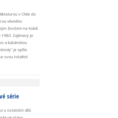
iktaturou v Chile do
rou vlivného
ečným životem na Kubě.
–1980. Zajímavý je
cko a kubánskou
vobody“ je spíše
 svou totalitní
vé série
o u ostatních dílů
byla ve stavu