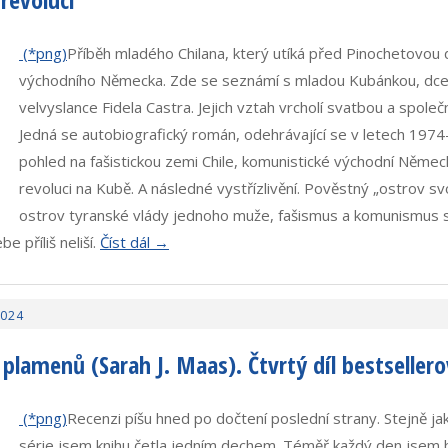
Příběh mladého Chilana, který utíká před Pinochetovou d
východního Německa. Zde se seznámí s mladou Kubánkou, dce
velvyslance Fidela Castra. Jejich vztah vrcholí svatbou a spol
Jedná se autobiografický román, odehrávající se v letech 1974
pohled na fašistickou zemi Chile, komunistické východní Něme
revoluci na Kubě. A následné vystřízlivění. Pověstný „ostrov s
ostrov tyranské vlády jednoho muže, fašismus a komunismus se
e příliš neliší.
Číst dál →
2024
 plamenů (Sarah J. Maas). Čtvrtý díl bestsellero
Recenzi píšu hned po dočtení poslední strany. Stejně jak
série jsem knihu četla jedním dechem. Téměř každý den jsem 