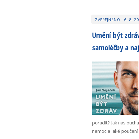
6. 8. 2
Umění být zdráv
samoléčby a naj
poradit? Jak naslouch
nemoc a jaké poučení s