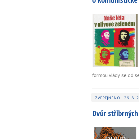
T
K
A
V
J
I
Č
Í
N
Ě
formou vlády se od seb
26. 8. 
Dvůr stříbrných