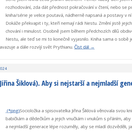
rozhodování, zda dát přednost pokračování v čtení, nebo se 
kniha/série je velice poutavá, nádherně napsaná a postavy v ní
Dokáže překvapit i ty, kteří nemají rádi Nestu. Změní jistě jejich 
chování i minulost. Osobně jsem během předchozích dílů obdiv
Nestu, ale teď se mi to konečně vyjasnilo. Kniha sama o sobě je
avazuje a dále rozvíjí svět Prythianu.
Číst dál →
2024
iřina Šiklová). Aby si nejstarší a nejmladší gen
Socioložka a spisovatelka Jiřina Šiklová věnovala svou k
babičkám a dědečkům a jejich vnučkám i vnukům s přáním, aby s
a nejmladší generace lépe rozuměly, aby se mladí dozvěděli, ja