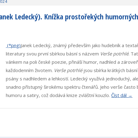
2024
Janek Ledecký). Knížka prostořekých humorných
Janek Ledecký, známý především jako hudebník a textař
literatury svou první sbírkou básní s názvem
Verše potrhlé
. Ta
vánkem na poli české poezie, přináší humor, nadhled a zároveň 
každodenním životem.
Verše potrhlé
jsou sbírka krátkých básní
psány s nadhledem a lehkostí. Ledecký využívá jednoduchý, ale 
snadno přístupný širokému spektru čtenářů. Jeho verše často 
humoru a satiry, což dodává knize zvláštní kouzlo.
Číst dál →