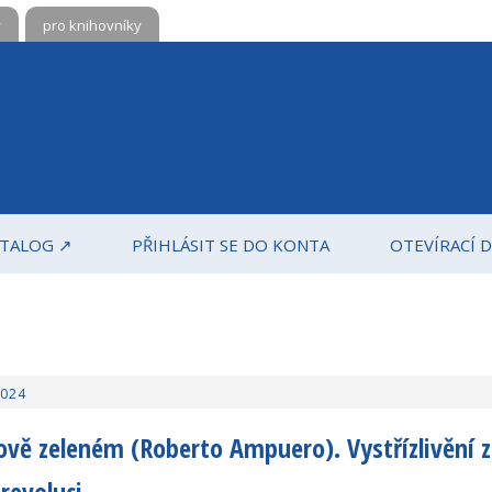
y
pro knihovníky
ATALOG
PŘIHLÁSIT SE DO KONTA
OTEVÍRACÍ 
2024
vově zeleném (Roberto Ampuero). Vystřízlivění z
revoluci