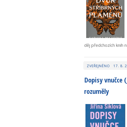
děj předchozích knih n
17. 8. 
Dopisy vnučce (J
rozuměly