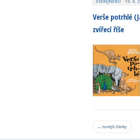
10. 6. 
Verše potrhlé (
zvířecí říše
← novější články