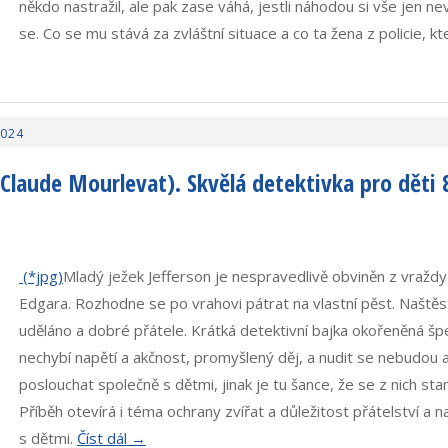
někdo nastražil, ale pak zase váhá, jestli náhodou si vše jen ne
se. Co se mu stává za zvláštní situace a co ta žena z policie, k
2024
-Claude Mourlevat). Skvělá detektivka pro děti 
Mladý ježek Jefferson je nespravedlivě obviněn z vraždy
Edgara. Rozhodne se po vrahovi pátrat na vlastní pěst. Naštěs
uděláno a dobré přátele. Krátká detektivní bajka okořeněná š
nechybí napětí a akčnost, promyšlený děj, a nudit se nebudou a
poslouchat společně s dětmi, jinak je tu šance, že se z nich sta
Příběh otevírá i téma ochrany zvířat a důležitost přátelství a na
s dětmi.
Číst dál →