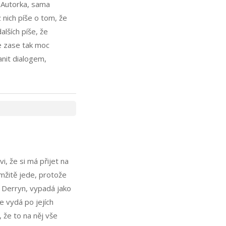
. Autorka, sama
 nich píše o tom, že
alších píše, že
se zase tak moc
anit dialogem,
, že si má přijet na
amžitě jede, protože
 Derryn, vypadá jako
e vydá po jejích
, že to na něj vše