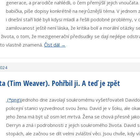
generace, a prarodiče nahlédli, o čem přemýšlí jejich vnoučata
babička, píše dopisy konkrétně na nejrůznější téma. V jednom z
i dnešní staří lidé byli kdysi mladí a řešili podobné problémy, v d
zamilovanost ještě není láska, že kritika bolí a morální otázky 
 života, o tom, že mezigenerační předsudky se dají nejlépe odstr
o to vlastně znamená.
Číst dál →
2024
a (Tim Weaver). Pohřbil ji. A teď je zpět
Jednoho dne zavolají soukromému vyšetřovateli Davidovi
policejní stanici vyzvednout svou ženu. David je v šoku, ale ok
jeho žena má být už osm let mrtvá. Žena se chová přesně jako
Derryn a zná i podrobnosti z jejich soukromého života. David s
stopách, ale začnou se dít velmi zvláštní věci. Jsou chvíle, kdy ví