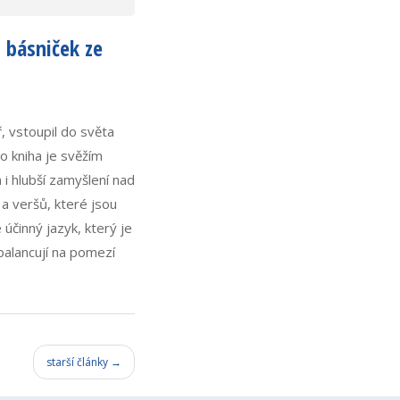
 básniček ze
, vstoupil do světa
to kniha je svěžím
i hlubší zamyšlení nad
 a veršů, které jsou
účinný jazyk, který je
balancují na pomezí
starší články →