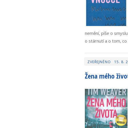
nemění, píše o smyslu
o stárnutí a o tom, c
15. 8. 
Žena mého život