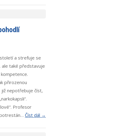
 pohodlí
toletí a strefuje se
, ale také představuje
cí kompetence.
ak přirozenou
 již nepotřebuje číst,
„narkokapsli“.
ilové“. Profesor
to potrestán…
Číst dál →