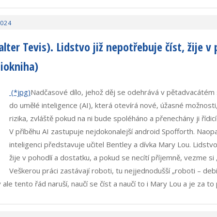
2024
ter Tevis). Lidstvo již nepotřebuje číst, žije v
iokniha)
Nadčasové dílo, jehož děj se odehrává v pětadvacátém s
do umělé inteligence (AI), která otevírá nové, úžasné možnosti
rizika, zvláště pokud na ni bude spoléháno a přenechány ji řídi
V příběhu AI zastupuje nejdokonalejší android Spofforth. Naop
inteligenci představuje učitel Bentley a dívka Mary Lou. Lidstvo
žije v pohodlí a dostatku, a pokud se necítí příjemně, vezme si 
Veškerou práci zastávají roboti, tu nejjednodušší „roboti – deb
ale tento řád naruší, naučí se číst a naučí to i Mary Lou a je za 