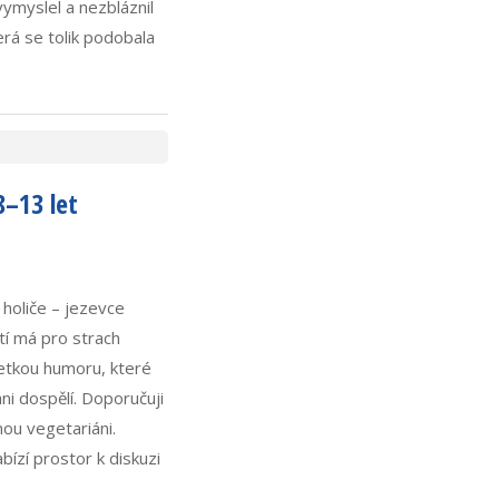
vymyslel a nezbláznil
terá se tolik podobala
8–13 let
 holiče – jezevce
tí má pro strach
petkou humoru, které
ni dospělí. Doporučuji
nou vegetariáni.
bízí prostor k diskuzi