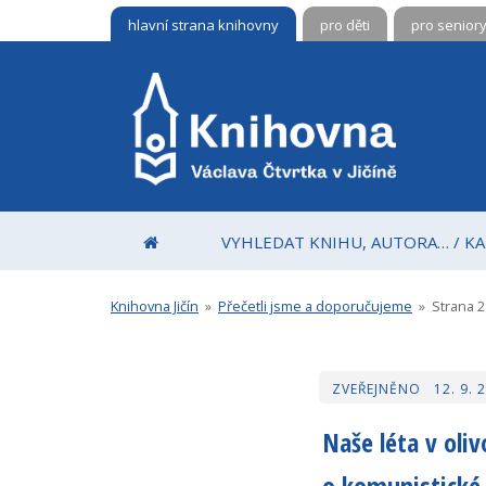
hlavní strana knihovny
pro děti
pro senior
VYHLEDÁVÁNÍ
K
N
I
H
O
V
N
A
D
VYHLEDAT KNIHU, AUTORA… / K
V
O
Á
M
C
Ů
Knihovna Jičín
»
Přečetli jsme a doporučujeme
»
Strana 2
L
A
V
A
12. 9. 
Č
T
Naše léta v oli
V
R
o komunistické 