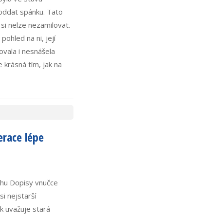
poddat spánku. Tato
 si nelze nezamilovat.
pohled na ni, její
ovala i nesnášela
 krásná tím, jak na
erace lépe
nihu Dopisy vnučce
i nejstarší
k uvažuje stará