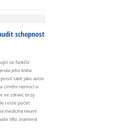
budit schopnost
jící se funkční
evila jeho kniha
jnosti také jako autor
a
Umění nemoci
si
vot ve zdraví, brzy
ále roste počet
sná medicína neumí
 naše tělo znamená